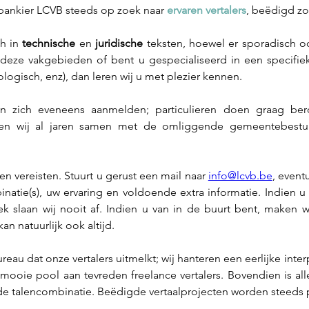
lbankier LCVB steeds op zoek naar 
ervaren vertalers
, beëdigd zo
h in 
technische 
en 
juridische
 teksten, hoewel er sporadisch o
deze vakgebieden of bent u gespecialiseerd in een specifie
logisch, enz), dan leren wij u met plezier kennen. 
gen zich eveneens aanmelden; particulieren doen graag b
ken wij al jaren samen met de omliggende gemeentebestur
een vereisten. Stuurt u gerust een mail naar 
info@lcvb.be
, event
tie(s), uw ervaring en voldoende extra informatie. Indien u 
k slaan wij nooit af. Indien u van in de buurt bent, maken w
n natuurlijk ook altijd.
ureau dat onze vertalers uitmelkt; wij hanteren een eerlijke inter
oie pool aan tevreden freelance vertalers. Bovendien is alle
 de talencombinatie. Beëdigde vertaalprojecten worden steeds 