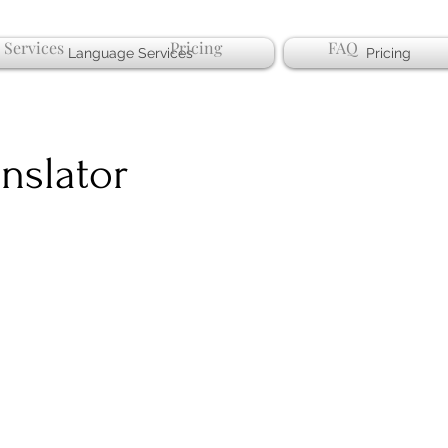
 Services
Pricing
FAQ
Language Services
Pricing
nslator