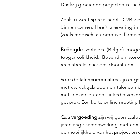
Dankzij groeiende projecten is Taa
Zoals u weet specialiseert LCVB zic
binnenkomen. Heeft u ervaring in 
(zoals medisch, automotive, farmaco
Beëdigde 
vertalers (België) mo
toegankelijkheid. Bovendien wer
rechtstreeks naar ons doorsturen. 
Voor de 
talencombinaties 
zijn er g
met uw vakgebieden en talencombina
met plezier en een LinkedIn-verzoe
gesprek. Een korte online meeting ka
Qua 
vergoeding 
zijn wij geen taalb
jarenlange samenwerking met een mo
de moeilijkheid van het project en