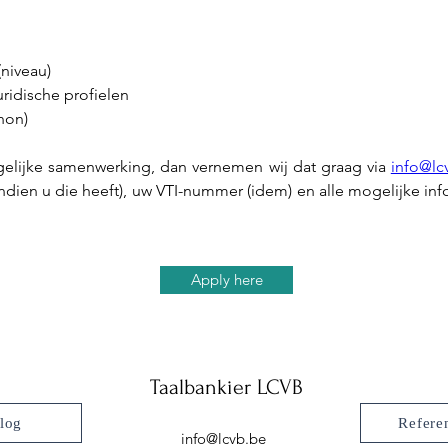
(niveau)
uridische profielen
 non)
gelijke samenwerking, dan vernemen wij dat graag via 
info@lc
ndien u die heeft), uw VTI-nummer (idem) en alle mogelijke info
Apply here
Taalbankier LCVB
log
Refere
info@lcvb.be