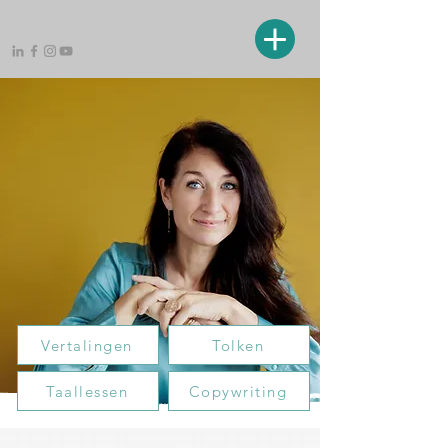
Vertalingen
Tolken
Taallessen
Copywriting