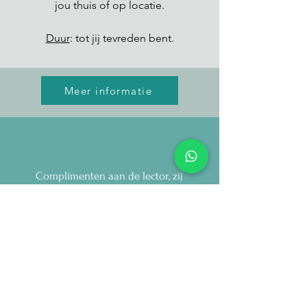
jou thuis of op locatie.
Duur
: tot jij tevreden bent.
Meer informatie
Complimenten aan de lector, zij
heeft dit heel goed aangepakt.
Zonder het te beseffen had ik op
het einde vd les een 4-tal blz met
aantekeningen gemaakt. Ik kijk al
uit naar de volgende les!
Filip C.