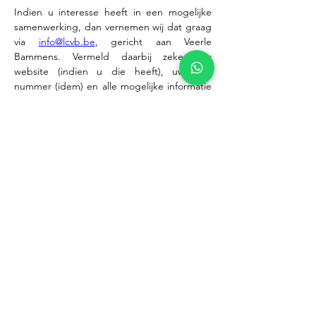
Indien u interesse heeft in een mogelijke 
samenwerking, dan vernemen wij dat graag 
via 
info@lcvb.be
, gericht aan Veerle 
Bammens. Vermeld daarbij zeker uw 
website (indien u die heeft), uw VTI-
nummer (idem) en alle mogelijke informatie 
die voor ons interessant kan zijn. 
Solliciteer
Taalbankier LCVB
info@lcvb.be
+32 497 46 79 08