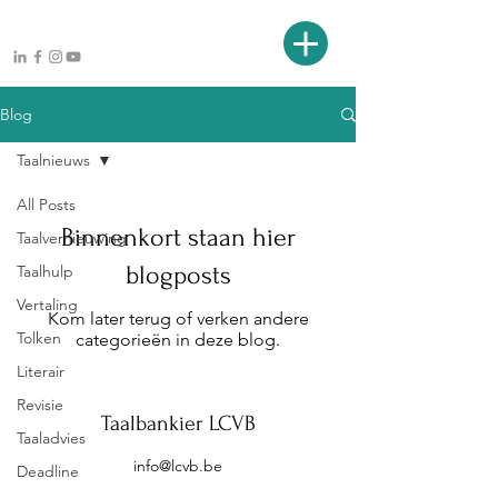
Blog
Taalnieuws
All Posts
Binnenkort staan hier
Taalvernieuwing
blogposts
Taalhulp
Vertaling
Kom later terug of verken andere
Tolken
categorieën in deze blog.
Literair
Revisie
Taalbankier LCVB
Taaladvies
info@lcvb.be
Deadline