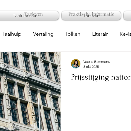
Tarieven
Praktische informatie
Taaldiensten
Tarieven
Taalhulp
Vertaling
Tolken
Literair
Revi
SEO-vertalen
Taalondernemer
Taalnieuws
Veerle Bammens
8 okt 2025
Prijsstijging natio