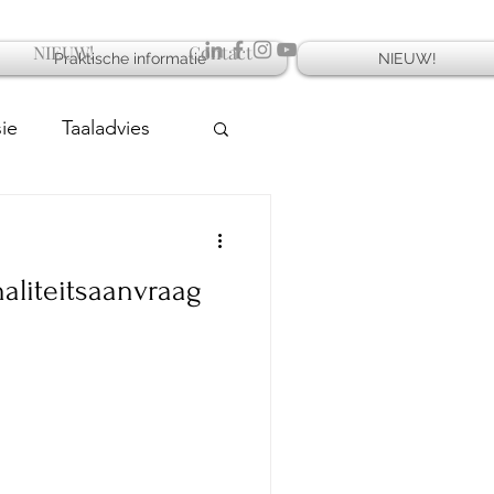
NIEUW!
Contact
Praktische informatie
NIEUW!
sie
Taaladvies
naliteitsaanvraag