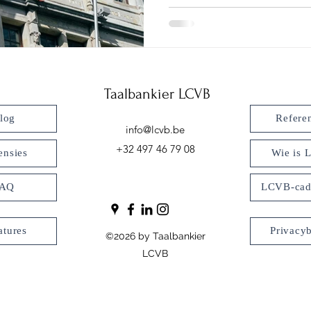
Taalbankier LCVB
log
Referen
info@lcvb.be
+32 497 46 79 08
ensies
Wie is
FAQ
LCVB-cad
atures
Privacyb
©2026 by Taalbankier
LCVB