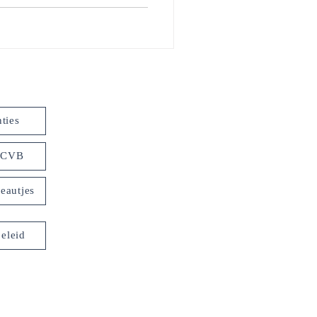
ties
 LCVB
eautjes
eleid