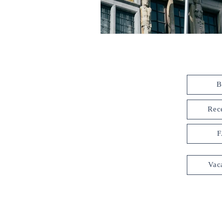
B
Rec
Vac