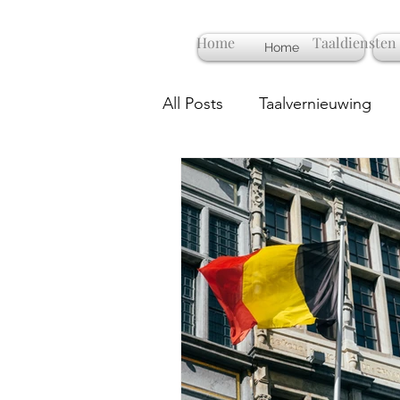
Home
Taaldiensten
Home
All Posts
Taalvernieuwing
Deadline
Proeflezen