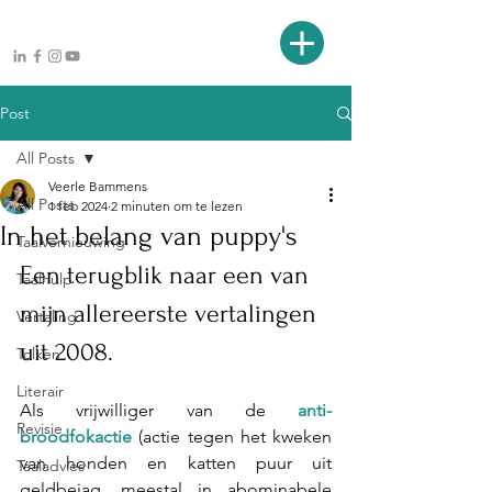
Post
All Posts
Veerle Bammens
All Posts
1 feb 2024
2 minuten om te lezen
In het belang van puppy's
Taalvernieuwing
Een terugblik naar een van 
Taalhulp
mijn allereerste vertalingen 
Vertaling
uit 2008.
Tolken
Literair
Als vrijwilliger van de 
anti-
Revisie
broodfokactie
 (actie tegen het kweken 
van honden en katten puur uit 
Taaladvies
geldbejag, meestal in abominabele 