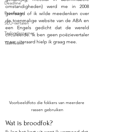
Deadline
omstandigheden) werd me in 2008 
Proeflezen
gevraagd of ik wilde meedenken over 
de toenmalige website van de ABA en 
SEO-vertalen
een Engels gedicht dat de wereld 
Taalondernemer
circuleerde. Ik ben geen poëzievertaler 
maar uiteraard hielp ik graag mee.
Taalnieuws
Voorbeeldfoto die fokkers van meerdere 
rassen gebruiken
Wat is broodfok?
Ik leg het kort uit want ik vermoed dat, 