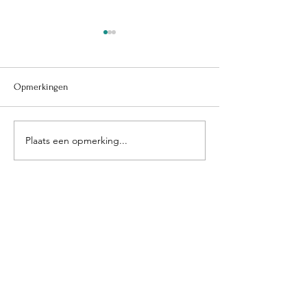
Opmerkingen
"Bent u goed in taal?"
Alle Taalzaken op 
Plaats een opmerking...