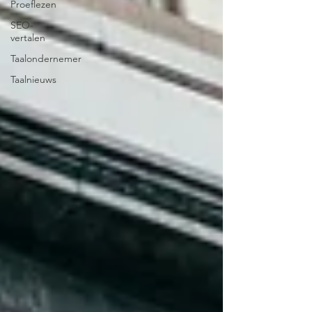
Proeflezen
SEO-
vertalen
Taalondernemer
Taalnieuws