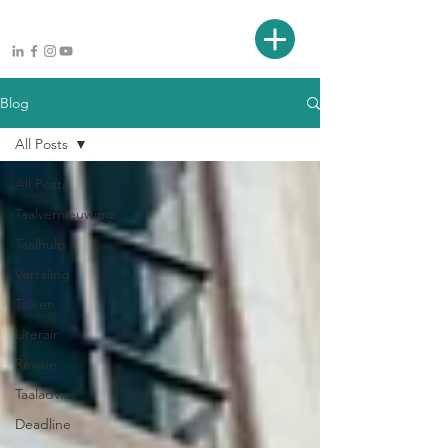
Blog
All Posts
All Posts
Taalvernieuwing
Taalhulp
Vertaling
Tolken
Literair
Revisie
Taaladvies
Deadline