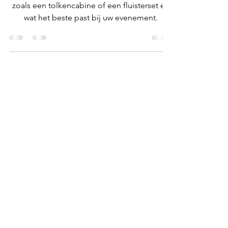
Stil! De tolk fluistert ...
Korte uitleg over tolken, de benodigdheden
zoals een tolkencabine of een fluisterset en
wat het beste past bij uw evenement.