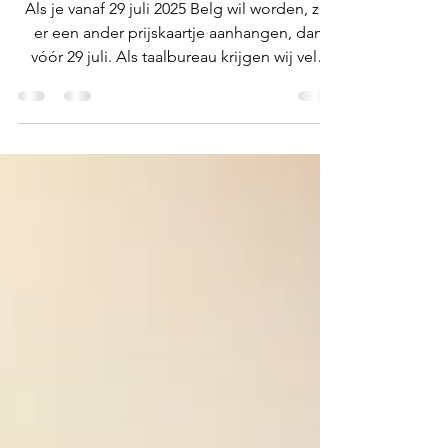
nationaliteitsaanvraag
Als je vanaf 29 juli 2025 Belg wil worden, zal
er een ander prijskaartje aanhangen, dan
vóór 29 juli. Als taalbureau krijgen wij vele
redenen te horen waarom burgers de
Belgische nationaliteit aanvragen. Weet je
niet goed waar te beginnen? Taalbankier
LCVB helpt. Stuur ons een mail, WhatsApp-
bericht of bel ons op, en we helpen je verder
met jouw specifieke proces, bij jouw
gemeente.