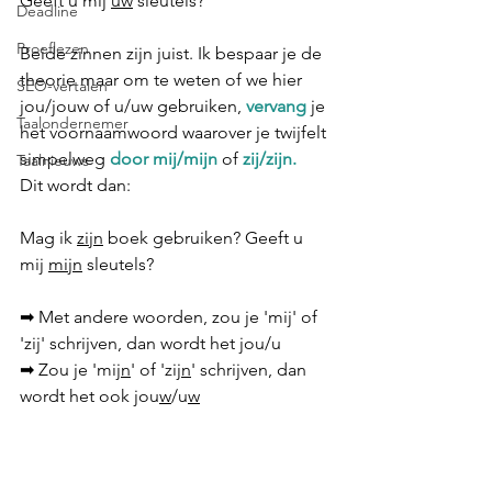
Geeft u mij 
uw
 sleutels? 
Deadline
Proeflezen
Beide zinnen zijn juist. Ik bespaar je de 
theorie maar om te weten of we hier 
SEO-vertalen
jou/jouw of u/uw gebruiken, 
vervang
 je 
Taalondernemer
het voornaamwoord waarover je twijfelt 
simpelweg 
door mij/mijn 
of
 zij/zijn. 
Taalnieuws
Dit wordt dan:
Mag ik 
zijn
 boek gebruiken? Geeft u 
mij 
mijn
 sleutels?
➡ Met andere woorden, zou je 'mij' of 
'zij' schrijven, dan wordt het jou/u
➡ Zou je 'mij
n
' of 'zij
n
' schrijven, dan 
wordt het ook jou
w
/u
w