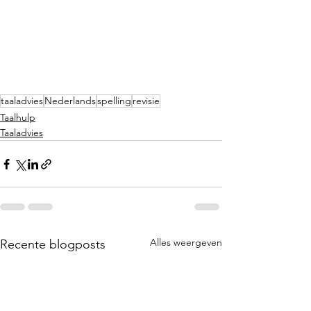
taaladvies
Nederlands
spelling
revisie
Taalhulp
Taaladvies
Alles weergeven
Recente blogposts