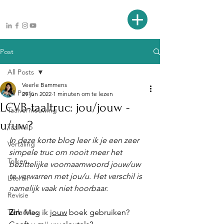
Post
All Posts
Veerle Bammens
All Posts
29 jun 2022
1 minuten om te lezen
LCVB-taaltruc: jou/jouw -
Taalvernieuwing
u/uw?
Taalhulp
In deze korte blog leer ik je een zeer 
Vertaling
simpele truc om nooit meer het 
Tolken
bezittelijke voornaamwoord jouw/uw 
te verwarren met jou/u. Het verschil is 
Literair
namelijk vaak niet hoorbaar.
Revisie
Taaladvies
Zin
: Mag ik 
jouw
 boek gebruiken? 